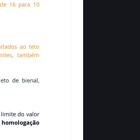
de 16 para 10 
itados ao teto 
ites, também 
eto de bienal, 
imite do valor 
 
homologação 