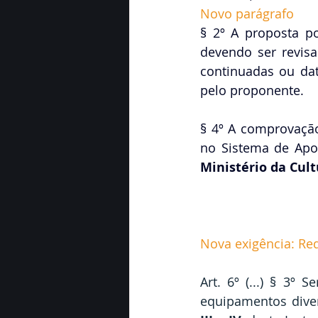
Novo parágrafo
§ 2º A proposta p
devendo ser revis
continuadas ou da
pelo proponente.
§ 4º
A comprovação
no Sistema de Apoio
Ministério da Cult
Nova exigência: Red
Art. 6º (...) § 3º 
equipamentos dive