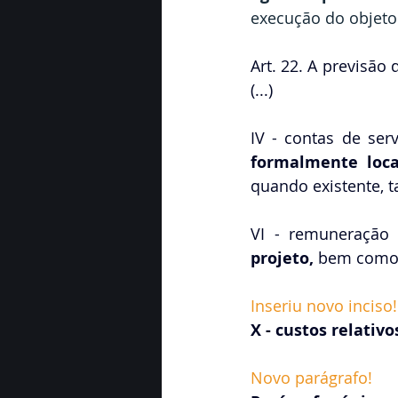
execução do objeto
Art. 22. A previsão
(...)
IV - contas de ser
formalmente loc
quando existente, ta
VI - remuneração 
projeto, 
bem como o
Inseriu novo inciso!
X - custos relati
Novo parágrafo!