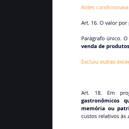
Antes condicionava
Art. 16. O valor por
Parágrafo único. O 
venda de produto
Excluiu outras exce
gastronômicos q
memória ou patri
custos relativos às 