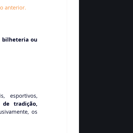
 anterior.
bilheteria ou 
Art. 18. Em projetos de caráter sociais, educativos, ambientais, esportivos, 
e tradição, 
usivamente, os 