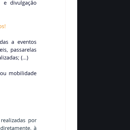
 e divulgação 
os
!
das a eventos 
s, passarelas 
zadas; (...)
 ou mobilidade 
§ 4º É obrigatória a utilização das marcas em todas as divulgações realizadas por 
diretamente, à 