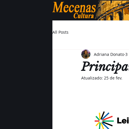
All Posts
Adriana Donato
3 
Principa
Atualizado:
25 de fev.