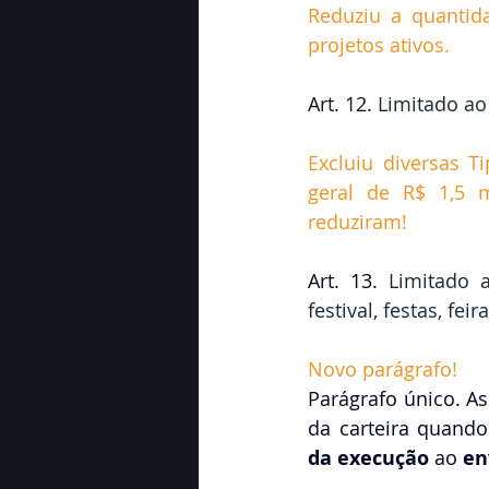
Reduziu a quantid
projetos ativos. 
Art. 12. 
Limitado ao 
Excluiu diversas T
geral de R$ 1,5 m
reduziram!
Art. 13. 
Limitado 
festival, festas, fei
Novo parágrafo!
Parágrafo único.
As
da carteira quand
da execução
 ao 
en