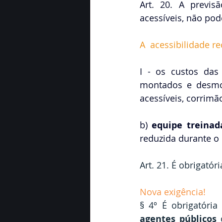
Art. 20. A previs
acessíveis, não pode
A  acessibilidade r
I - os custos da
montados e desmon
acessíveis, corrimão
b) 
equipe treinad
reduzida durante o 
Art. 21. É obrigatór
Nova exigência!
agentes públicos
 