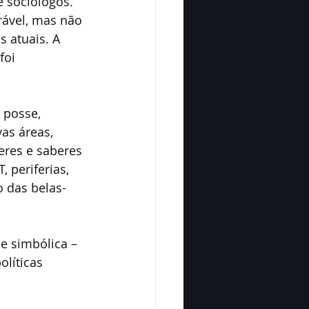
 sociólogos. 
ável, mas não 
s atuais. A 
foi 
 posse, 
as áreas, 
res e saberes 
 periferias, 
o das belas-
e simbólica – 
líticas 