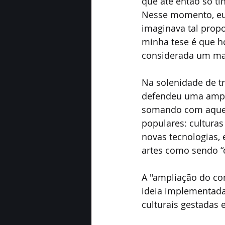
que até então só ti
Nesse momento, eu 
imaginava tal propor
minha tese é que h
considerada um marc
Na solenidade de tr
defendeu uma ampli
somando com aquela
populares: culturas 
novas tecnologias, 
artes como sendo “c
A "ampliação do con
ideia implementada 
culturais gestadas