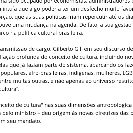
nha sido ocupado por economistas, administradores e
intuía que algo poderia ter um desfecho muito favor
ção, que as suas políticas iriam repercutir até os dia
ouve uma mudança na agenda. De fato, a sua gestão 
o na política cultural brasileira.
ansmissão de cargo, Gilberto Gil, em seu discurso de
ação profunda do conceito de cultura, incluindo nov
s que já faziam parte do sistema, abarcando os faze
populares, afro-brasileiras, indígenas, mulheres, LGBT,
entre muitas outras, e não apenas ao universo restrit
ultura”.
ceito de cultura" nas suas dimensões antropológica 
pelo ministro – deu origem às novas diretrizes das po
 em seu mandato.