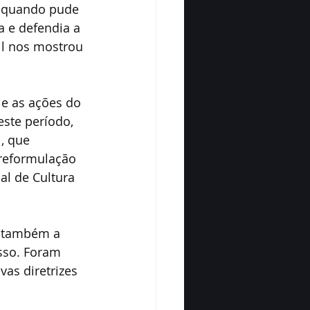
i quando pude 
 e defendia a 
il nos mostrou 
e as ações do 
ste período, 
, que 
 reformulação 
al de Cultura 
s também a 
sso. Foram 
as diretrizes 