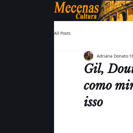
All Posts
Adriana Donato
1
Gil, Dou
como min
isso