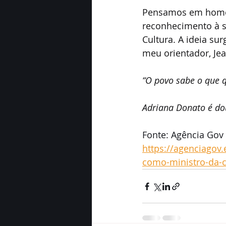
Pensamos em homena
reconhecimento à s
Cultura. A ideia sur
meu orientador, Je
“O povo sabe o que 
Adriana Donato é dou
Fonte: Agência Gov
https://agenciagov.
como-ministro-da-c