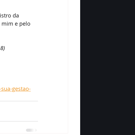
stro da 
r mim e pelo 
8)
-sua-gestao-